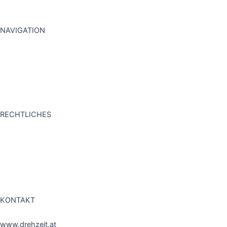
NAVIGATION
STARTSEITE
PROJEKTE
FAQ
KONTAKT
RECHTLICHES
IMPRESSUM
DATENSCHUTZ
AGB
KONTAKT
www.drehzeit.at