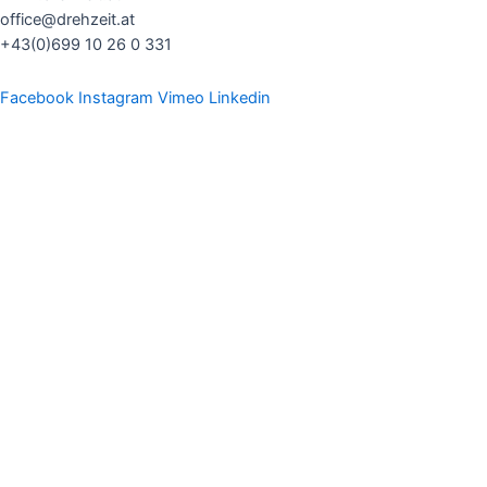
office@drehzeit.at
+43(0)699 10 26 0 331
Facebook
Instagram
Vimeo
Linkedin
Home
About us
Produktvideos
Imagevideos
Eventvideos
FAQ
Kontakt
Home
About us
Produktvideos
Imagevideos
Eventvideos
FAQ
Kontakt