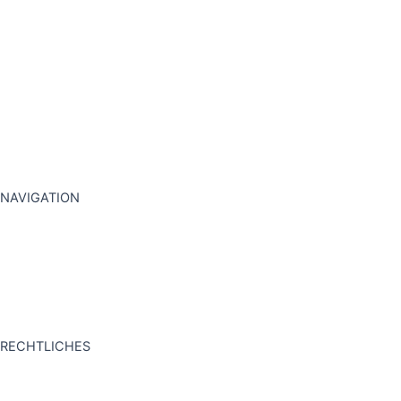
NAVIGATION
STARTSEITE
PROJEKTE
FAQ
KONTAKT
RECHTLICHES
IMPRESSUM