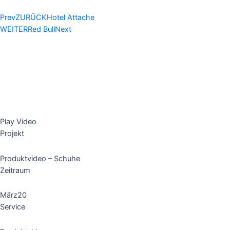
Skip
to
Prev
ZURÜCK
Hotel Attache
content
WEITER
Red Bull
Next
Play Video
Projekt
Produktvideo – Schuhe
Zeitraum
März20
Service