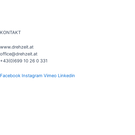
DATENSCHUTZ
AGB
KONTAKT
www.drehzeit.at
office@drehzeit.at
+43(0)699 10 26 0 331
Facebook
Instagram
Vimeo
Linkedin
Home
About us
Produktvideos
Imagevideos
Eventvideos
FAQ
Kontakt