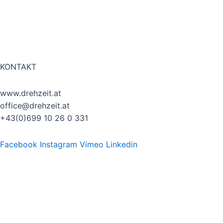
IMPRESSUM
DATENSCHUTZ
AGB
KONTAKT
www.drehzeit.at
office@drehzeit.at
+43(0)699 10 26 0 331
Facebook
Instagram
Vimeo
Linkedin
Home
About us
Produktvideos
Imagevideos
Eventvideos
FAQ