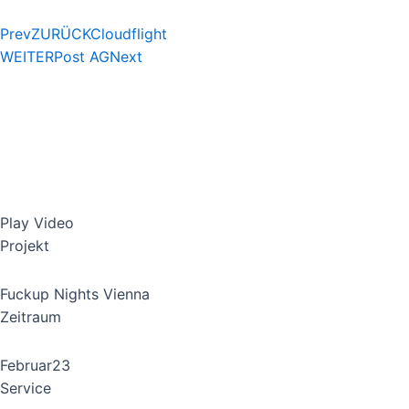
Skip
to
Prev
ZURÜCK
Cloudflight
content
WEITER
Post AG
Next
Play Video
Projekt
Fuckup Nights Vienna
Zeitraum
Februar23
Service